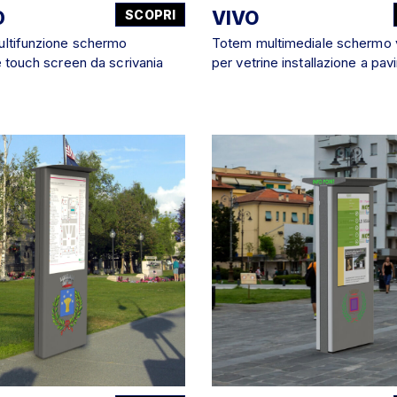
D
SCOPRI
VIVO
ultifunzione schermo
Totem multimediale schermo v
e touch screen da scrivania
per vetrine installazione a pa