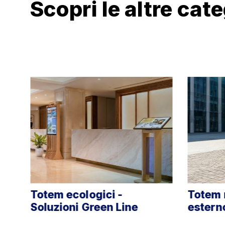
Scopri le altre cat
gici -
Totem multimediali per
reen Line
esterno