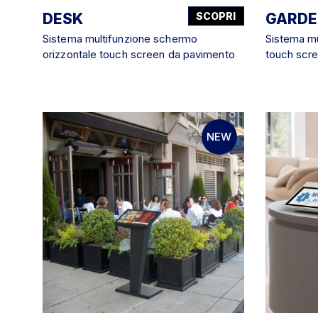
DESK
SCOPRI
GARD
Sistema multifunzione schermo
Sistema mu
orizzontale touch screen da pavimento
touch scr
NEW