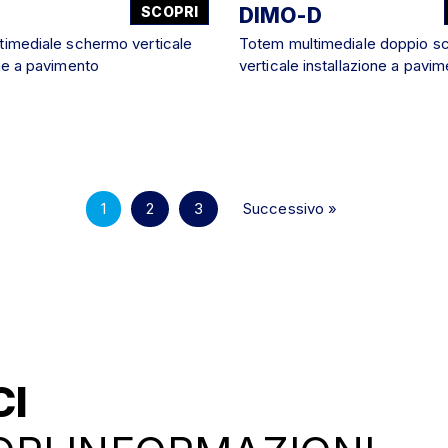
SCOPRI
DIMO-D
imediale schermo verticale
Totem multimediale doppio s
one a pavimento
verticale installazione a pavi
1
2
3
Successivo »
CI