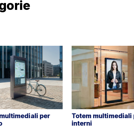
egorie
Totem multimediali per
Totem 
interni
Industr