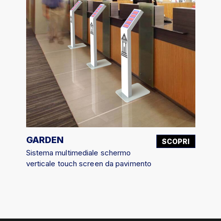
GARDEN
JOL
PRI
SCOPRI
Sistema multimediale schermo
Sist
verticale touch screen da pavimento
vert